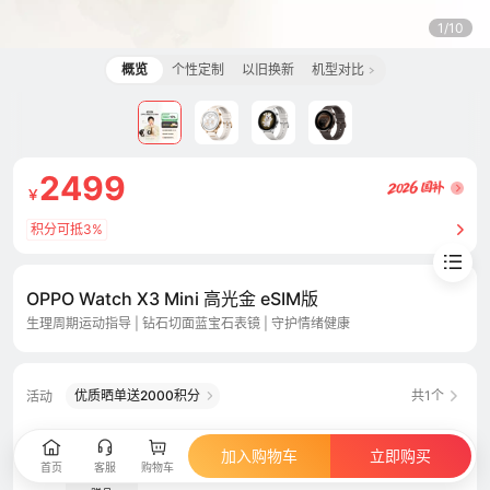
1/10
概览
个性定制
以旧换新
机型对比
2499
￥
积分可抵3%
OPPO Watch X3 Mini 高光金 eSIM版
生理周期运动指导 | 钻石切面蓝宝石表镜 | 守护情绪健康
优质晒单送2000积分
共1个
活动
赠品
加入购物车
立即购买
首页
客服
购物车