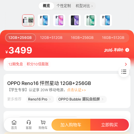
概览
个性定制
机型对比
12GB+256GB
12GB+512GB
16GB+256GB
16GB+512GB
3499
￥
12期免息
积分10倍膨胀
OPPO Reno16 怦然星动 12GB+256GB
【学生专享】认证享 20W 移动电源，
点击认证>>
更多推荐
Reno16 Pro
OPPO Bubble 潮玩自拍屏
【学生专享】购机赠20W 10000
共2个
活动
加入购物车
立即购买
首页
客服
购物车