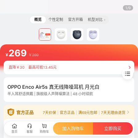
1/9
概览
个性定制
官方开箱
机型对比
269
￥
￥
299
直降￥30
最高可抵13.45元
OPPO Enco Air5s 真无线降噪耳机 月光白
半入耳舒适佩戴 | 旗舰级人声降噪算法 | 48 小时续航
官方正品
7天价保
|
官方正品
|
满69元包邮
|
7天无理由退货
月光白，x1
已选
加入购物车
立即购买
首页
客服
购物车