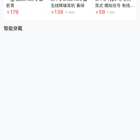
影青
无线降噪耳机 春绿
耳式 模拟信号 有线
耳机
179
139
59
￥
￥
￥
169
￥
￥
69
智能穿戴
OPPO Watch S 智能
OPPO Watch X2 全
OPPO Watch X 全智
手表 跃动绿茵
智能旗舰手表
能旗舰手表 千帆蔚蓝