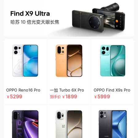
OPPO Reno16 Pro
一加 Turbo 6X Pro
OPPO Find X9s Pro
5299
1899
5999
￥
到手价
￥
￥