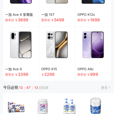
一加 Ace 6 至尊版
一加 15T
OPPO K12s
3699
5499
1999
到手价
￥
到手价
￥
到手价
￥
一加 Ace 6
OPPO K15
OPPO A6c
3399
2299
999
到手价
￥
￥
到手价
￥
今日必抢
13
:
47
:
12
后结束
更多