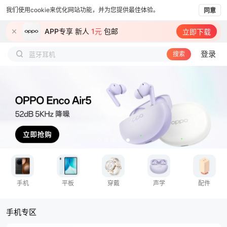
我们使用cookie来优化网站功能，并为您提供最佳体验。
同意
OPPO A7 Pro Max
APP专享 新人
1元
包邮
立即下载
积分100%兑换
登录
蓝牙耳机
搜索
智能手表
学习平板
延长保
OPPO K13s
一加数据线
手机
平板
穿戴
声学
配件
手机专区