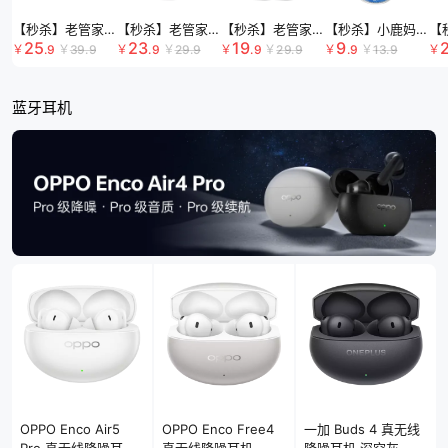
【秒杀】老管家洗衣机槽清洁剂组合装 125g*3袋/盒*3 白色
【秒杀】老管家香氛爆炸盐 1kg 白色
【秒杀】老管家抑菌洗手液组合装 500g
【秒杀】小鹿妈妈 经
【
25
23
19
9
￥
.9
￥
39
.9
￥
.9
￥
29
.9
￥
.9
￥
29
.9
￥
.9
￥
13
.9
￥
蓝牙耳机
OPPO Enco Air5
OPPO Enco Free4
一加 Buds 4 真无线