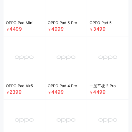
OPPO Type-C to
OPPO 80W 超级闪
OPPO USB Type-C
Type-C 闪充数据线
充适配器套装 带
普通版数据线
12A 1米 DL152 支持
USB-A to Type-C
69
169
29
￥
￥
￥
12A 大电流 白色
数据线