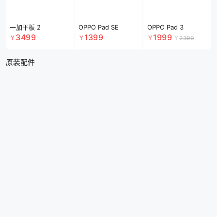
O-Fresh立体声耳机
OPPO Type-C 闪充
SUPERVOOC 80W
深邃黑 3.5mm接口
数据线 白色
超级闪充车载充电器
黑色
79
29
199
￥
￥
￥
49
￥
保障服务