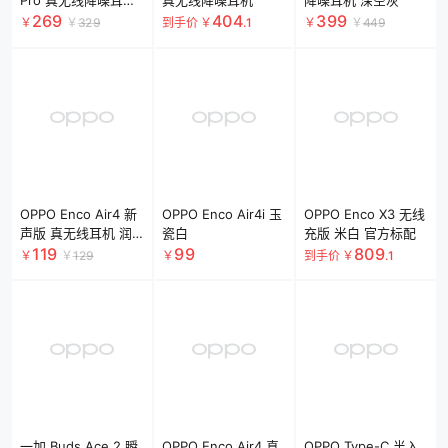
Pro 真无线降噪耳机
真无线降噪耳机
降噪耳机 深空灰
月珀白
269
404
399
￥
￥
329
到手价
￥
.1
￥
￥
449
OPPO Enco Air4 新
OPPO Enco Air4i 玉
OPPO Enco X3 无线
声版 真无线耳机 润
瓷白
充版 米白 官方标配
玉白
119
99
809
￥
￥
129
￥
到手价
￥
.1
一加 Buds Ace 2 瞬
OPPO Enco Air4 真
OPPO Type-C 半入