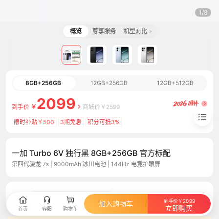
1/8
概览
尊享服务
机型对比
8GB+256GB
12GB+256GB
12GB+512GB
2099
到手价
￥
商城价
￥
2599
限时补贴￥500
3期免息
积分可抵3%
一加 Turbo 6V 独行黑 8GB+256GB 官方标配
第四代骁龙 7s | 9000mAh 冰川电池 | 144Hz 电竞护眼屏
【学生专享】限时立减￥50
共2个
活动
到手价￥2099
加入购物车
立即购买
首页
客服
购物车