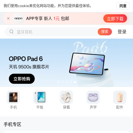
我们使用cookie来优化网站功能，并为您提供最佳体验。
同意
OPPO A7 Pro Max
APP专享 新人
1元
包邮
立即下载
积分100%兑换
登录
蓝牙耳机
搜索
智能手表
学习平板
电池保
数据线
充电宝
手机
平板
穿戴
声学
配件
手机专区