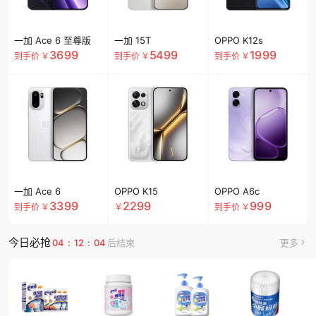
一加 Ace 6 至尊版
一加 15T
OPPO K12s
3699
5499
1999
到手价
￥
到手价
￥
到手价
￥
一加 Ace 6
OPPO K15
OPPO A6c
3399
2299
999
到手价
￥
￥
到手价
￥
今日必抢
04
:
12
:
03
后结束
更多