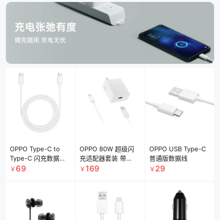
OPPO Type-C to
OPPO 80W 超级闪
OPPO USB Type-C
Type-C 闪充数据线
充适配器套装 带
普通版数据线
12A 1米 DL152 支持
USB-A to Type-C
69
169
29
￥
￥
￥
12A 大电流 白色
数据线