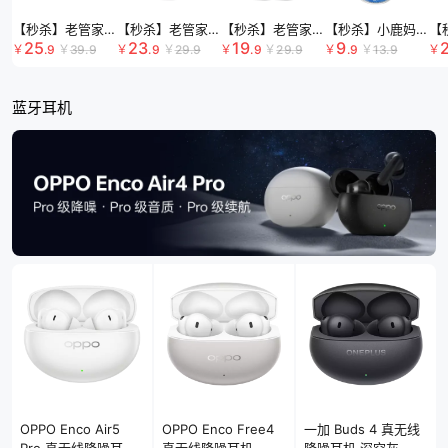
【秒杀】老管家洗衣机槽清洁剂组合装 125g*3袋/盒*3 白色
【秒杀】老管家香氛爆炸盐 1kg 白色
【秒杀】老管家抑菌洗手液组合装 500g
【秒杀】小鹿妈妈 经
【
25
23
19
9
￥
.9
￥
39
.9
￥
.9
￥
29
.9
￥
.9
￥
29
.9
￥
.9
￥
13
.9
￥
蓝牙耳机
OPPO Enco Air5
OPPO Enco Free4
一加 Buds 4 真无线