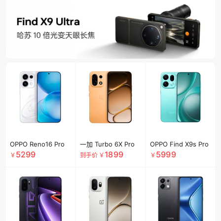
OPPO Reno16 Pro
一加 Turbo 6X Pro
OPPO Find X9s Pro
5299
1899
5999
￥
到手价
￥
￥