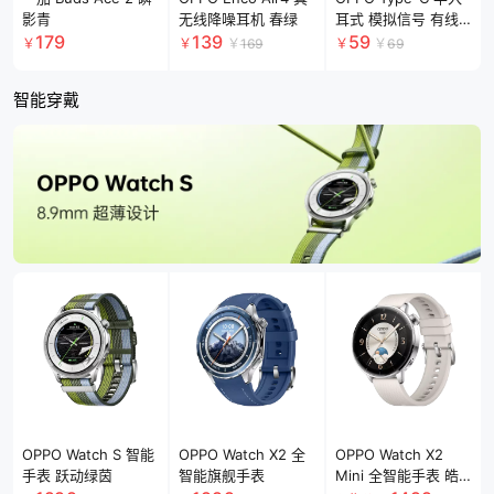
影青
无线降噪耳机 春绿
耳式 模拟信号 有线
耳机
179
139
59
￥
￥
￥
169
￥
￥
69
智能穿戴
OPPO Watch S 智能
OPPO Watch X2 全
OPPO Watch X2
手表 跃动绿茵
智能旗舰手表
Mini 全智能手表 皓