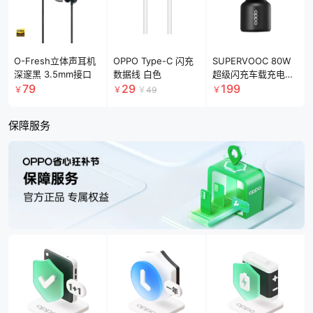
O-Fresh立体声耳机
OPPO Type-C 闪充
SUPERVOOC 80W
深邃黑 3.5mm接口
数据线 白色
超级闪充车载充电器
黑色
79
29
199
￥
￥
￥
49
￥
保障服务