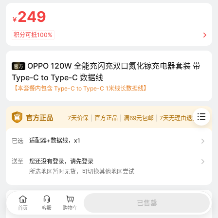
249
￥
积分可抵100%
OPPO 120W 全能充闪充双口氮化镓充电器套装 带
Type-C to Type-C 数据线
【本套餐内包含 Type-C to Type-C 1米线长数据线】
官方正品
7天价保
|
官方正品
|
满69元包邮
|
7天无理由退货
适配器+数据线，x1
已选
送至
您还没有登录，请先登录
所选地区暂时无货，可切换其他地区尝试
用户评价（344）
已售罄
好评率 97.4%
首页
客服
购物车